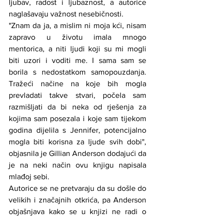
ljubav, radost i ljubaznost, a autorice 
naglašavaju važnost nesebičnosti.
"Znam da ja, a mislim ni moja kći, nisam 
zapravo u životu imala mnogo 
mentorica, a niti ljudi koji su mi mogli 
biti uzori i voditi me. I sama sam se 
borila s nedostatkom samopouzdanja. 
Tražeći načine na koje bih mogla 
prevladati takve stvari, počela sam 
razmišljati da bi neka od rješenja za 
kojima sam posezala i koje sam tijekom 
godina dijelila s Jennifer, potencijalno 
mogla biti korisna za ljude svih dobi", 
objasnila je Gillian Anderson dodajući da 
je na neki način ovu knjigu napisala 
mlađoj sebi.
Autorice se ne pretvaraju da su došle do 
velikih i značajnih otkrića, pa Anderson 
objašnjava kako se u knjizi ne radi o 