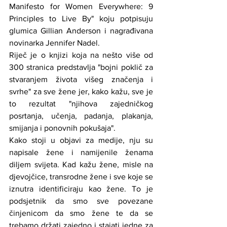
Manifesto for Women Everywhere: 9 
Principles to Live By" koju potpisuju 
glumica Gillian Anderson i nagrađivana 
novinarka Jennifer Nadel.
Riječ je o knjizi koja na nešto više od 
300 stranica predstavlja "bojni poklič za 
stvaranjem života višeg značenja i 
svrhe" za sve žene jer, kako kažu, sve je 
to rezultat "njihova zajedničkog 
posrtanja, učenja, padanja, plakanja, 
smijanja i ponovnih pokušaja".
Kako stoji u objavi za medije, nju su 
napisale žene i namijenile ženama 
diljem svijeta. Kad kažu žene, misle na 
djevojčice, transrodne žene i sve koje se 
iznutra identificiraju kao žene. To je 
podsjetnik da smo sve povezane 
činjenicom da smo žene te da se 
trebamo držati zajedno i stajati jedne za 