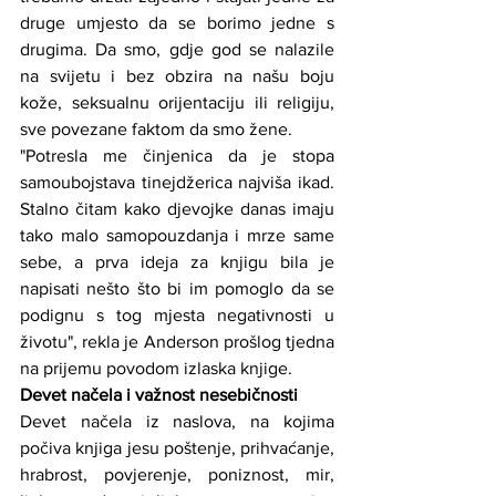
druge umjesto da se borimo jedne s 
drugima. Da smo, gdje god se nalazile 
na svijetu i bez obzira na našu boju 
kože, seksualnu orijentaciju ili religiju, 
sve povezane faktom da smo žene.
"Potresla me činjenica da je stopa 
samoubojstava tinejdžerica najviša ikad. 
Stalno čitam kako djevojke danas imaju 
tako malo samopouzdanja i mrze same 
sebe, a prva ideja za knjigu bila je 
napisati nešto što bi im pomoglo da se 
podignu s tog mjesta negativnosti u 
životu", rekla je Anderson prošlog tjedna 
na prijemu povodom izlaska knjige.
Devet načela i važnost nesebičnosti
Devet načela iz naslova, na kojima 
počiva knjiga jesu poštenje, prihvaćanje, 
hrabrost, povjerenje, poniznost, mir, 