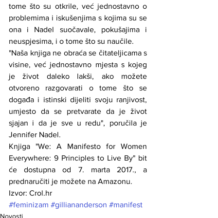
tome što su otkrile, već jednostavno o 
problemima i iskušenjima s kojima su se 
ona i Nadel suočavale, pokušajima i 
neuspjesima, i o tome što su naučile.
"Naša knjiga ne obraća se čitateljicama s 
visine, već jednostavno mjesta s kojeg 
je život daleko lakši, ako možete 
otvoreno razgovarati o tome što se 
događa i istinski dijeliti svoju ranjivost, 
umjesto da se pretvarate da je život 
sjajan i da je sve u redu", poručila je 
Jennifer Nadel.
Knjiga "We: A Manifesto for Women 
Everywhere: 9 Principles to Live By" bit 
će dostupna od 7. marta 2017., a 
prednaručiti je možete na Amazonu.
Izvor: Crol.hr
#feminizam
#gilliananderson
#manifest
Novosti