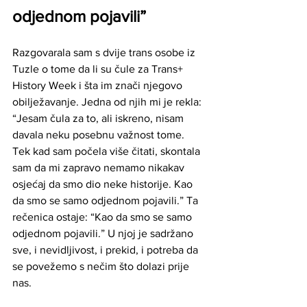
odjednom pojavili”
Razgovarala sam s dvije trans osobe iz 
Tuzle o tome da li su čule za Trans+ 
History Week i šta im znači njegovo 
obilježavanje. Jedna od njih mi je rekla:
“Jesam čula za to, ali iskreno, nisam 
davala neku posebnu važnost tome. 
Tek kad sam počela više čitati, skontala 
sam da mi zapravo nemamo nikakav 
osjećaj da smo dio neke historije. Kao 
da smo se samo odjednom pojavili.” Ta 
rečenica ostaje: “Kao da smo se samo 
odjednom pojavili.” U njoj je sadržano 
sve, i nevidljivost, i prekid, i potreba da 
se povežemo s nečim što dolazi prije 
nas.