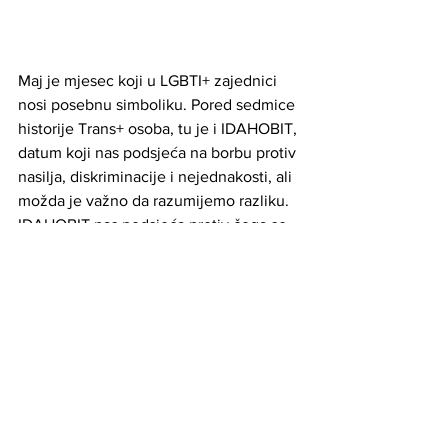
Maj je mjesec koji u LGBTI+ zajednici 
nosi posebnu simboliku. Pored sedmice 
historije Trans+ osoba, tu je i IDAHOBIT, 
datum koji nas podsjeća na borbu protiv 
nasilja, diskriminacije i nejednakosti, ali 
možda je važno da razumijemo razliku. 
IDAHOBIT nas podsjeća protiv čega se 
borimo, a Trans+ History Week nas 
podsjeća zašto postojimo. Jedno bez 
drugog svakako ne ide.
A šta sada?
Možda ne možemo odmah promijeniti 
obrazovni sistem i ne možemo preko 