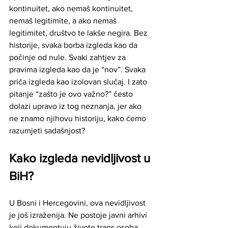
kontinuitet, ako nemaš kontinuitet, 
nemaš legitimite, a ako nemaš 
legitimitet, društvo te lakše negira. Bez 
historije, svaka borba izgleda kao da 
počinje od nule. Svaki zahtjev za 
pravima izgleda kao da je “nov”. Svaka 
priča izgleda kao izolovan slučaj. I zato 
pitanje “zašto je ovo važno?” često 
dolazi upravo iz tog neznanja, jer ako 
ne znamo njihovu historiju, kako ćemo 
razumjeti sadašnjost?
Kako izgleda nevidljivost u 
BiH?
U Bosni i Hercegovini, ova nevidljivost 
je još izraženija. Ne postoje javni arhivi 
koji dokumentuju živote trans osoba. 