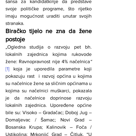
šansa za kandidatkinje da predstave 
svoje političke programe, što rijetko 
imaju mogućnost uraditi unutar svojih 
stranaka. 
Biračko tijelo ne zna da žene 
postoje
„
Ogledna studija o razvoju pet bh. 
lokalnih zajednica kojima rukovode 
žene: Ravnopravnost nije 4% načelnica
“ 
[1]
 koja je uporedila parametre koji 
pokazuju rast  i razvoj općina u kojima 
su načelnice žene sa sličnim općinama u 
kojima su načelnici muškarci, pokazala 
je da načelnice doprinose razvoju 
lokalnih zajednica. Upoređene općine 
bile su: Visoko – Gradačac; Doboj Jug – 
Domaljevac / Šamac; Novi Grad – 
Bosanska Krupa; Kalinovik – Foča / 
Ustikolina; Mrkonjić Grad – Čitluk. “U 