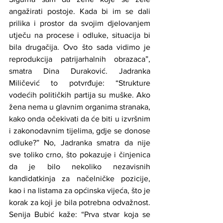
angažirati postoje. Kada bi im se dali 
prilika i prostor da svojim djelovanjem 
utječu na procese i odluke, situacija bi 
bila drugačija. Ovo što sada vidimo je 
reprodukcija patrijarhalnih obrazaca”, 
smatra Dina Duraković. Jadranka 
Miličević to potvrđuje: “Strukture 
vodećih političkih partija su muške. Ako 
žena nema u glavnim organima stranaka, 
kako onda očekivati da će biti u izvršnim 
i zakonodavnim tijelima, gdje se donose 
odluke?” No, Jadranka smatra da nije 
sve toliko crno, što pokazuje i činjenica 
da je bilo nekoliko nezavisnih 
kandidatkinja za načelničke pozicije, 
kao i na listama za općinska vijeća, što je 
korak za koji je bila potrebna odvažnost. 
Senija Bubić kaže: “Prva stvar koja se 