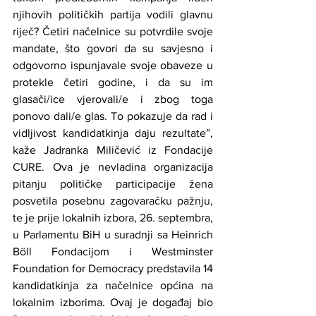
njihovih političkih partija vodili glavnu 
riječ? Četiri načelnice su potvrdile svoje 
mandate, što govori da su savjesno i 
odgovorno ispunjavale svoje obaveze u 
protekle četiri godine, i da su im 
glasači/ice vjerovali/e i zbog toga 
ponovo dali/e glas. To pokazuje da rad i 
vidljivost kandidatkinja daju rezultate”, 
kaže Jadranka Miličević iz Fondacije 
CURE. Ova je nevladina organizacija 
pitanju političke participacije žena 
posvetila posebnu zagovaračku pažnju, 
te je prije lokalnih izbora, 26. septembra, 
u Parlamentu BiH u suradnji sa Heinrich 
Böll Fondacijom i Westminster 
Foundation for Democracy predstavila 14 
kandidatkinja za načelnice općina na 
lokalnim izborima. Ovaj je događaj bio 