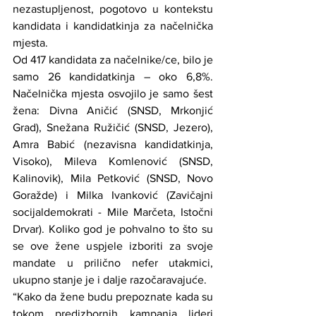
nezastupljenost, pogotovo u kontekstu 
kandidata i kandidatkinja za načelnička 
mjesta.
Od 417 kandidata za načelnike/ce, bilo je 
samo 26 kandidatkinja – oko 6,8%. 
Načelnička mjesta osvojilo je samo šest 
žena: Divna Aničić (SNSD, Mrkonjić 
Grad), Snežana Ružičić (SNSD, Jezero), 
Amra Babić (nezavisna kandidatkinja, 
Visoko), Mileva Komlenović (SNSD, 
Kalinovik), Mila Petković (SNSD, Novo 
Goražde) i Milka Ivanković (Zavičajni 
socijaldemokrati - Mile Marčeta, Istočni 
Drvar). Koliko god je pohvalno to što su 
se ove žene uspjele izboriti za svoje 
mandate u prilično nefer utakmici, 
ukupno stanje je i dalje razočaravajuće.
“Kako da žene budu prepoznate kada su 
tokom predizbornih kampanja lideri 