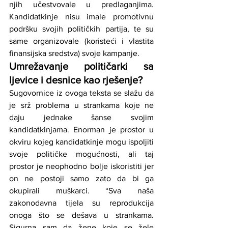
njih učestvovale u predlaganjima. 
Kandidatkinje nisu imale promotivnu 
podršku svojih političkih partija, te su 
same organizovale (koristeći i vlastita 
finansijska sredstva) svoje kampanje. 
Umrežavanje političarki sa 
ljevice i desnice kao rješenje?
Sugovornice iz ovoga teksta se slažu da 
je srž problema u strankama koje ne 
daju jednake šanse svojim 
kandidatkinjama. Enorman je prostor u 
okviru kojeg kandidatkinje mogu ispoljiti 
svoje političke mogućnosti, ali taj 
prostor je neophodno bolje iskoristiti jer 
on ne postoji samo zato da bi ga 
okupirali muškarci. “Sva naša 
zakonodavna tijela su reprodukcija 
onoga što se dešava u strankama. 
Sigurna sam da žene koje se žele 