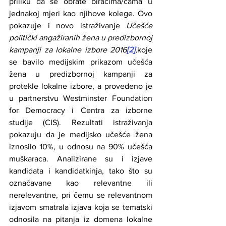
priliku da se obrate biračima/cama u 
jednakoj mjeri kao njihove kolege. Ovo 
pokazuje i novo istraživanje 
Učešće 
politički angažiranih žena u predizbornoj 
kampanji za lokalne izbore 2016
[2]
,
koje 
se bavilo medijskim prikazom učešća 
žena u predizbornoj kampanji za 
protekle lokalne izbore, a provedeno je 
u partnerstvu Westminster Foundation 
for Democracy i Centra za izborne 
studije (CIS). Rezultati istraživanja 
pokazuju da je medijsko učešće žena 
iznosilo 10%, u odnosu na 90% učešća 
muškaraca. Analizirane su i izjave 
kandidata i kandidatkinja, tako što su 
označavane kao relevantne ili 
nerelevantne, pri čemu se relevantnom 
izjavom smatrala izjava koja se tematski 
odnosila na pitanja iz domena lokalne 