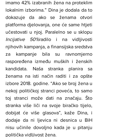
imamo 42% izabranih žena na proteklim 
lokalnim izborima.” Dina je dodala da to 
dokazuje da ako se ženama otvori 
platforma djelovanja, one će same htjeti 
učestovati u njoj. Paralelno se u sklopu 
Incijative 50%
radilo i na vidljivosti 
njihovih kampanja, a finansijska sredstva 
za kampanje bila su ravnomjerno 
raspoređena između muških i ženskih 
kandidata. Naša stranka planira sa 
ženama na isti način raditi i za opšte 
izbore 2018. godine. “Ako se broj žena u 
nekoj političkoj stranci poveća, to samo 
toj stranci može dati na značaju. Što 
stranka više liči na svoje biračko tijelo, 
dobijat će više glasova”, kaže Dina, i 
dodaje da ni ljevica ni desnica u BiH 
nisu učinile dovoljno kada je u pitanju 
politička vidljivost žena.