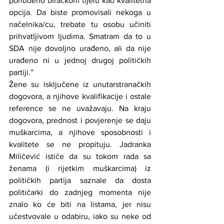
ponuđeno biračkom tijelu kao kvalitetna 
opcija. Da biste promovisali nekoga u 
načelnika/cu, trebate tu osobu učiniti 
prihvatljivom ljudima. Smatram da to u 
SDA nije dovoljno urađeno, ali da nije 
urađeno ni u jednoj drugoj političkih 
partiji.”
Žene su isključene iz unutarstranačkih 
dogovora, a njihove kvalifikacije i ostale 
reference se ne uvažavaju. Na kraju 
dogovora, prednost i povjerenje se daju 
muškarcima, a njihove sposobnosti i 
kvalitete se ne propituju. Jadranka 
Miličević ističe da su tokom rada sa 
ženama (i rijetkim muškarcima) iz 
političkih partija saznale da dosta 
političarki do zadnjeg momenta nije 
znalo ko će biti na listama, jer nisu 
učestvovale u odabiru, iako su neke od 