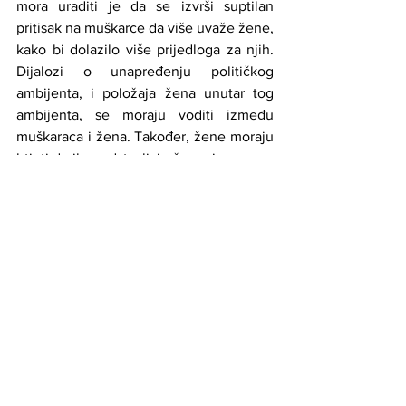
mora uraditi je da se izvrši suptilan 
pritisak na muškarce da više uvaže žene, 
kako bi dolazilo više prijedloga za njih. 
Dijalozi o unapređenju političkog 
ambijenta, i položaja žena unutar tog 
ambijenta, se moraju voditi između 
muškaraca i žena. Također, žene moraju 
htjeti da ih predstavljaju žene, i ne samo 
njih, nego i njihovog muža, sina brata...”
Dina Duraković kaže da bi voljela da 
Inicijativa 50% nađe svoje mjesto i u 
drugim političkim strankama, pogotovo 
desnim. Senija Bubić također smatra da 
sljedeća faza treba biti pokušaj 
umrežavanja sa kolegicama iz drugih 
političkih partija. “Uslovi za život ne 
mogu biti stvar politike. To je 
podjednako važno svima. To je proces 
koji treba gajiti, žene ga trebaju nositi, a 