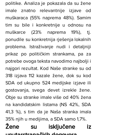
politike. Analiza je pokazala da su žene 
imale znatno relevantnije izjave od 
muškaraca (55% naprema 48%). Samim 
tim su bile i konkretnije u odnosu na 
muškarce (23% naprema 19%), tj. 
ponudile su konkretnija rješenja lokalnih 
problema. Istraživanje nudi i detaljniji 
prikaz po političkim strankama, pa za 
potrebe ovoga teksta navodimo najbolji i 
najgori rezultat. Kod Naše stranke su od 
318 izjava 112 kazale žene, dok su kod 
SDA od ukupno 524 medijske izjave ili 
gostovanja, svega devet izrekle žene. 
Obje su stranke imale više od 40% žena 
na kandidatskim listama (NS 42%, SDA 
41,3 %), s tim da je Naša stranka imala 
35% njih u medijima, a SDA samo 1,7%. 
Žene su isključene iz 
unutarstranačkih dogovora