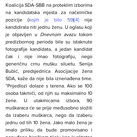
Koalicija SDA-SBB na proteklim izborima 
na kandidatska mjesta za načelničke 
pozicije (
kojih je bilo 59
)
[4]
 nije 
kandidirala niti jednu ženu. U oglasu koji 
je objavljen u 
Dnevnom avazu 
tokom 
predizbornog perioda bile su istaknute 
fotografije kandidata, a jedan kandidat 
čak i nije imao fotografiju, nego 
generičnu crnu mušku siluetu. Senija 
Bubić, predsjednica Asocijacije žena 
SDA, kaže da nije bila iznenađena time. 
“Prijedlozi dolaze s terena. Ako se 100 
osoba takmiči, od njih su maksimalno 10 
žene. U utakmicama izbora, 90 
muškaraca će se prije međusobno složiti 
da izaberu muškarca, nego da izaberu 
jednu od tih 10 žena. Jako malo žena je 
imalo priliku da bude promovisano i 